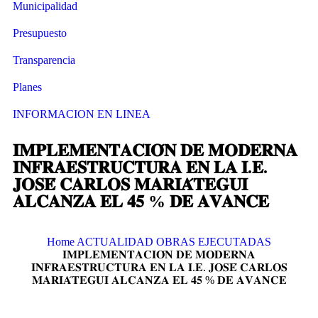
Municipalidad
Presupuesto
Transparencia
Planes
INFORMACION EN LINEA
𝐈𝐌𝐏𝐋𝐄𝐌𝐄𝐍𝐓𝐀𝐂𝐈𝐎́𝐍 𝐃𝐄 𝐌𝐎𝐃𝐄𝐑𝐍𝐀
𝐈𝐍𝐅𝐑𝐀𝐄𝐒𝐓𝐑𝐔𝐂𝐓𝐔𝐑𝐀 𝐄𝐍 𝐋𝐀 𝐈.𝐄.
𝐉𝐎𝐒𝐄́ 𝐂𝐀𝐑𝐋𝐎𝐒 𝐌𝐀𝐑𝐈𝐀́𝐓𝐄𝐆𝐔𝐈
𝐀𝐋𝐂𝐀𝐍𝐙𝐀 𝐄𝐋 𝟒𝟓 % 𝐃𝐄 𝐀𝐕𝐀𝐍𝐂𝐄
Home
ACTUALIDAD
OBRAS EJECUTADAS
𝐈𝐌𝐏𝐋𝐄𝐌𝐄𝐍𝐓𝐀𝐂𝐈𝐎́𝐍 𝐃𝐄 𝐌𝐎𝐃𝐄𝐑𝐍𝐀
𝐈𝐍𝐅𝐑𝐀𝐄𝐒𝐓𝐑𝐔𝐂𝐓𝐔𝐑𝐀 𝐄𝐍 𝐋𝐀 𝐈.𝐄. 𝐉𝐎𝐒𝐄́ 𝐂𝐀𝐑𝐋𝐎𝐒
𝐌𝐀𝐑𝐈𝐀́𝐓𝐄𝐆𝐔𝐈 𝐀𝐋𝐂𝐀𝐍𝐙𝐀 𝐄𝐋 𝟒𝟓 % 𝐃𝐄 𝐀𝐕𝐀𝐍𝐂𝐄