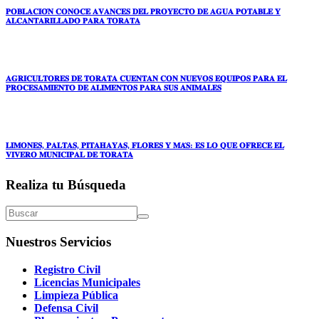
𝐏𝐎𝐁𝐋𝐀𝐂𝐈𝐎́𝐍 𝐂𝐎𝐍𝐎𝐂𝐄 𝐀𝐕𝐀𝐍𝐂𝐄𝐒 𝐃𝐄𝐋 𝐏𝐑𝐎𝐘𝐄𝐂𝐓𝐎 𝐃𝐄 𝐀𝐆𝐔𝐀 𝐏𝐎𝐓𝐀𝐁𝐋𝐄 𝐘
𝐀𝐋𝐂𝐀𝐍𝐓𝐀𝐑𝐈𝐋𝐋𝐀𝐃𝐎 𝐏𝐀𝐑𝐀 𝐓𝐎𝐑𝐀𝐓𝐀
𝐀𝐆𝐑𝐈𝐂𝐔𝐋𝐓𝐎𝐑𝐄𝐒 𝐃𝐄 𝐓𝐎𝐑𝐀𝐓𝐀 𝐂𝐔𝐄𝐍𝐓𝐀𝐍 𝐂𝐎𝐍 𝐍𝐔𝐄𝐕𝐎𝐒 𝐄𝐐𝐔𝐈𝐏𝐎𝐒 𝐏𝐀𝐑𝐀 𝐄𝐋
𝐏𝐑𝐎𝐂𝐄𝐒𝐀𝐌𝐈𝐄𝐍𝐓𝐎 𝐃𝐄 𝐀𝐋𝐈𝐌𝐄𝐍𝐓𝐎𝐒 𝐏𝐀𝐑𝐀 𝐒𝐔𝐒 𝐀𝐍𝐈𝐌𝐀𝐋𝐄𝐒
𝐋𝐈𝐌𝐎𝐍𝐄𝐒, 𝐏𝐀𝐋𝐓𝐀𝐒, 𝐏𝐈𝐓𝐀𝐇𝐀𝐘𝐀𝐒, 𝐅𝐋𝐎𝐑𝐄𝐒 𝐘 𝐌𝐀́𝐒: 𝐄𝐒 𝐋𝐎 𝐐𝐔𝐄 𝐎𝐅𝐑𝐄𝐂𝐄 𝐄𝐋
𝐕𝐈𝐕𝐄𝐑𝐎 𝐌𝐔𝐍𝐈𝐂𝐈𝐏𝐀𝐋 𝐃𝐄 𝐓𝐎𝐑𝐀𝐓𝐀
Realiza tu Búsqueda
Nuestros Servicios
Registro Civil
Licencias Municipales
Limpieza Pública
Defensa Civil