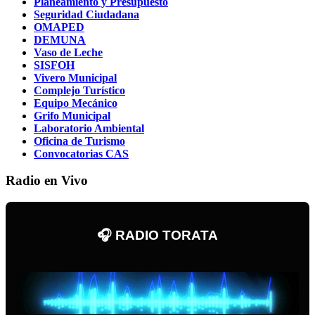
Planeamiento y Presupuesto
Seguridad Ciudadana
OMAPED
DEMUNA
Vaso de Leche
SISFOH
Vivero Municipal
Complejo Turístico
Equipo Mecánico
Grifo Municipal
Laboratorio Ambiental
Oficina de Turismo
Convocatorias CAS
Radio en Vivo
🎧 RADIO TORATA