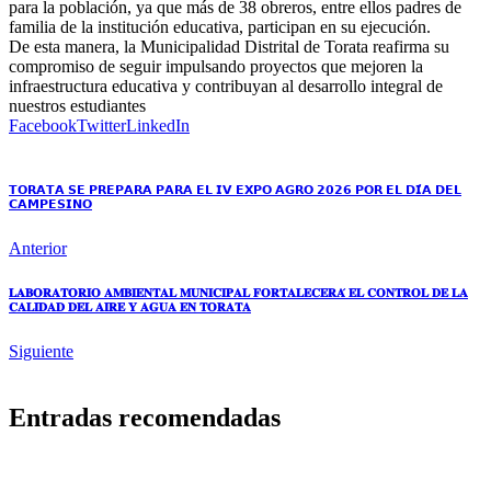
para la población, ya que más de 38 obreros, entre ellos padres de
familia de la institución educativa, participan en su ejecución.
De esta manera, la Municipalidad Distrital de Torata reafirma su
compromiso de seguir impulsando proyectos que mejoren la
infraestructura educativa y contribuyan al desarrollo integral de
nuestros estudiantes
Facebook
Twitter
LinkedIn
𝗧𝗢𝗥𝗔𝗧𝗔 𝗦𝗘 𝗣𝗥𝗘𝗣𝗔𝗥𝗔 𝗣𝗔𝗥𝗔 𝗘𝗟 𝗜𝗩 𝗘𝗫𝗣𝗢 𝗔𝗚𝗥𝗢 𝟮𝟬𝟮𝟲 𝗣𝗢𝗥 𝗘𝗟 𝗗𝗜́𝗔 𝗗𝗘𝗟
𝗖𝗔𝗠𝗣𝗘𝗦𝗜𝗡𝗢
Anterior
𝐋𝐀𝐁𝐎𝐑𝐀𝐓𝐎𝐑𝐈𝐎 𝐀𝐌𝐁𝐈𝐄𝐍𝐓𝐀𝐋 𝐌𝐔𝐍𝐈𝐂𝐈𝐏𝐀𝐋 𝐅𝐎𝐑𝐓𝐀𝐋𝐄𝐂𝐄𝐑𝐀́ 𝐄𝐋 𝐂𝐎𝐍𝐓𝐑𝐎𝐋 𝐃𝐄 𝐋𝐀
𝐂𝐀𝐋𝐈𝐃𝐀𝐃 𝐃𝐄𝐋 𝐀𝐈𝐑𝐄 𝐘 𝐀𝐆𝐔𝐀 𝐄𝐍 𝐓𝐎𝐑𝐀𝐓𝐀
Siguiente
Entradas recomendadas