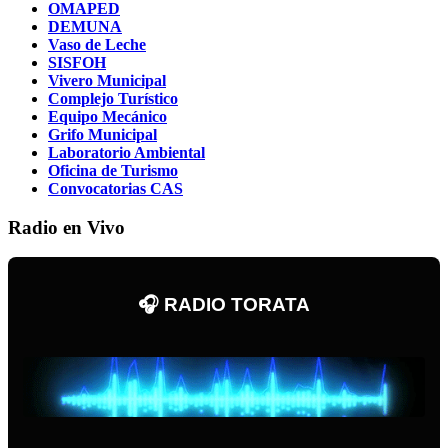
OMAPED
DEMUNA
Vaso de Leche
SISFOH
Vivero Municipal
Complejo Turístico
Equipo Mecánico
Grifo Municipal
Laboratorio Ambiental
Oficina de Turismo
Convocatorias CAS
Radio en Vivo
🎧 RADIO TORATA