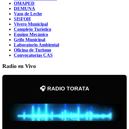
OMAPED
DEMUNA
Vaso de Leche
SISFOH
Vivero Municipal
Complejo Turístico
Equipo Mecánico
Grifo Municipal
Laboratorio Ambiental
Oficina de Turismo
Convocatorias CAS
Radio en Vivo
🎧 RADIO TORATA