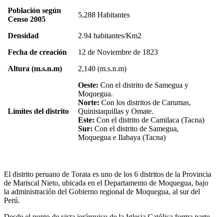
Población según
5,288 Habitantes
Censo 2005
Densidad
2.94 habitantes/Km2
Fecha de creación
12 de Noviembre de 1823
Altura (m.s.n.m)
2,140 (m.s.n.m)
Oeste:
Con el distrito de Samegua y
Moquegua.
Norte:
Con los distritos de Carumas,
Límites del distrito
Quinistaquillas y Omate.
Este:
Con el distrito de Camilaca (Tacna)
Sur:
Con el distrito de Samegua,
Moquegua e Ilabaya (Tacna)
El distrito peruano de Torata es uno de los 6 distritos de la Provincia
de Mariscal Nieto, ubicada en el Departamento de Moquegua, bajo
la administración del Gobierno regional de Moquegua, al sur del
Perú.
Desde el punto de vista jerárquico de la Iglesia Católica forma parte