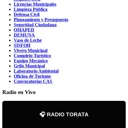
Licencias Municipales
Limpieza Pública
Defensa Civil
Planeamiento y Presupuesto
Seguridad Ciudadana
OMAPED
DEMUNA
Vaso de Leche
SISFOH
Vivero Municipal
Complejo Turístico
Equipo Mecánico
Grifo Municipal
Laboratorio Ambiental
Oficina de Turismo
Convocatorias CAS
Radio en Vivo
🎧 RADIO TORATA