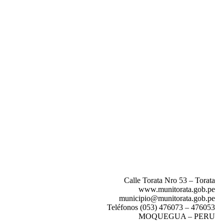
Ubícanos
Calle Torata Nro 53 – Torata
www.munitorata.gob.pe
municipio@munitorata.gob.pe
Teléfonos (053) 476073 – 476053
MOQUEGUA – PERU