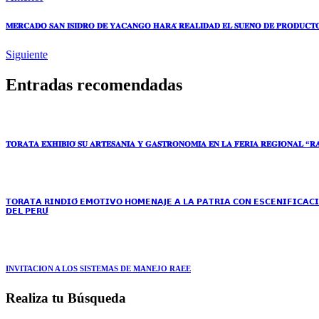
𝐌𝐄𝐑𝐂𝐀𝐃𝐎 𝐒𝐀𝐍 𝐈𝐒𝐈𝐃𝐑𝐎 𝐃𝐄 𝐘𝐀𝐂𝐀𝐍𝐆𝐎 𝐇𝐀𝐑𝐀́ 𝐑𝐄𝐀𝐋𝐈𝐃𝐀𝐃 𝐄𝐋 𝐒𝐔𝐄𝐍̃𝐎 𝐃𝐄 𝐏𝐑𝐎𝐃𝐔𝐂𝐓
Siguiente
Entradas recomendadas
𝐓𝐎𝐑𝐀𝐓𝐀 𝐄𝐗𝐇𝐈𝐁𝐈𝐎́ 𝐒𝐔 𝐀𝐑𝐓𝐄𝐒𝐀𝐍𝐈́𝐀 𝐘 𝐆𝐀𝐒𝐓𝐑𝐎𝐍𝐎𝐌𝐈́𝐀 𝐄𝐍 𝐋𝐀 𝐅𝐄𝐑𝐈𝐀 𝐑𝐄𝐆𝐈𝐎𝐍𝐀𝐋 “𝐑𝐀
𝗧𝗢𝗥𝗔𝗧𝗔 𝗥𝗜𝗡𝗗𝗜𝗢́ 𝗘𝗠𝗢𝗧𝗜𝗩𝗢 𝗛𝗢𝗠𝗘𝗡𝗔𝗝𝗘 𝗔 𝗟𝗔 𝗣𝗔𝗧𝗥𝗜𝗔 𝗖𝗢𝗡 𝗘𝗦𝗖𝗘𝗡𝗜𝗙𝗜𝗖𝗔𝗖𝗜
𝗗𝗘𝗟 𝗣𝗘𝗥𝗨́
INVITACION A LOS SISTEMAS DE MANEJO RAEE
Realiza tu Búsqueda