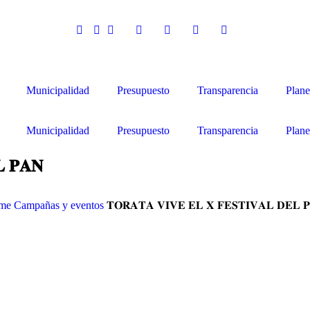
Municipalidad
Presupuesto
Transparencia
Plane
Municipalidad
Presupuesto
Transparencia
Plane
𝐋 𝐏𝐀𝐍
me
Campañas y eventos
𝐓𝐎𝐑𝐀𝐓𝐀 𝐕𝐈𝐕𝐄 𝐄𝐋 𝐗 𝐅𝐄𝐒𝐓𝐈𝐕𝐀𝐋 𝐃𝐄𝐋 