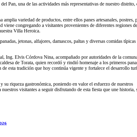
 del Pan, una de las actividades más representativas de nuestro distrito,
a amplia variedad de productos, entre ellos panes artesanales, postres, p
ad viene congregando a visitantes provenientes de diferentes regiones de
nuestra Villa Heroica.
anadas, jetonas, alfajores, damascos, paltas y diversas comidas típicas
ital, Ing. Elvis Córdova Nina, acompañado por autoridades de la comun
caldesa de Torata, quien recordó y rindió homenaje a los primeros pan
n de esta tradición que hoy continúa vigente y fortalece el desarrollo turí
s y su riqueza gastronómica, poniendo en valor el esfuerzo de nuestros
uestros visitantes a seguir disfrutando de esta fiesta que une historia, 
𝟬𝟮𝟲