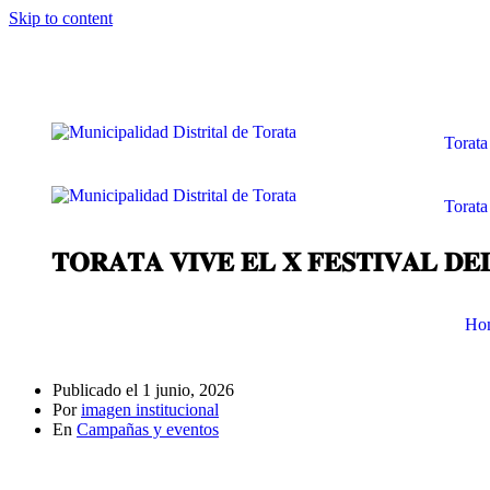
Skip to content
Torata
Torata
𝐓𝐎𝐑𝐀𝐓𝐀 𝐕𝐈𝐕𝐄 𝐄𝐋 𝐗 𝐅𝐄𝐒𝐓𝐈𝐕𝐀𝐋 𝐃𝐄
Ho
Publicado el
1 junio, 2026
Por
imagen institucional
En
Campañas y eventos