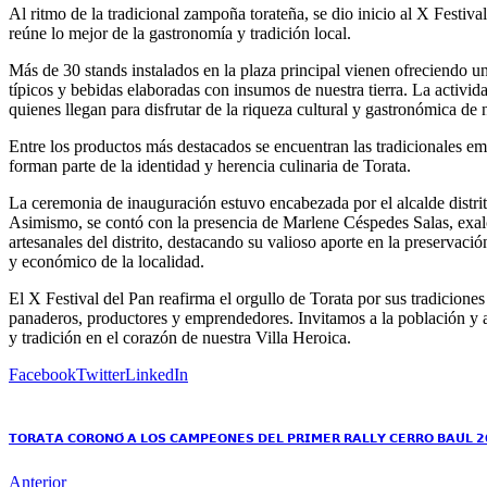
Al ritmo de la tradicional zampoña torateña, se dio inicio al X Festival
reúne lo mejor de la gastronomía y tradición local.
Más de 30 stands instalados en la plaza principal vienen ofreciendo un
típicos y bebidas elaboradas con insumos de nuestra tierra. La activid
quienes llegan para disfrutar de la riqueza cultural y gastronómica de 
Entre los productos más destacados se encuentran las tradicionales emp
forman parte de la identidad y herencia culinaria de Torata.
La ceremonia de inauguración estuvo encabezada por el alcalde distr
Asimismo, se contó con la presencia de Marlene Céspedes Salas, exal
artesanales del distrito, destacando su valioso aporte en la preservació
y económico de la localidad.
El X Festival del Pan reafirma el orgullo de Torata por sus tradicione
panaderos, productores y emprendedores. Invitamos a la población y a n
y tradición en el corazón de nuestra Villa Heroica.
Facebook
Twitter
LinkedIn
𝗧𝗢𝗥𝗔𝗧𝗔 𝗖𝗢𝗥𝗢𝗡𝗢́ 𝗔 𝗟𝗢𝗦 𝗖𝗔𝗠𝗣𝗘𝗢𝗡𝗘𝗦 𝗗𝗘𝗟 𝗣𝗥𝗜𝗠𝗘𝗥 𝗥𝗔𝗟𝗟𝗬 𝗖𝗘𝗥𝗥𝗢 𝗕𝗔𝗨́𝗟 𝟮
Anterior