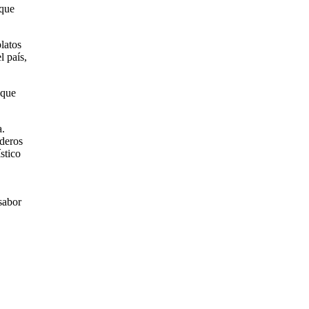
 que
latos
l país,
 que
a.
aderos
stico
sabor