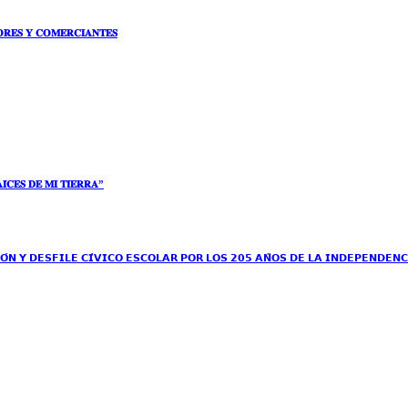
𝐑𝐄𝐒 𝐘 𝐂𝐎𝐌𝐄𝐑𝐂𝐈𝐀𝐍𝐓𝐄𝐒
𝐈́𝐂𝐄𝐒 𝐃𝐄 𝐌𝐈 𝐓𝐈𝐄𝐑𝐑𝐀”
́𝗡 𝗬 𝗗𝗘𝗦𝗙𝗜𝗟𝗘 𝗖𝗜́𝗩𝗜𝗖𝗢 𝗘𝗦𝗖𝗢𝗟𝗔𝗥 𝗣𝗢𝗥 𝗟𝗢𝗦 𝟮𝟬𝟱 𝗔𝗡̃𝗢𝗦 𝗗𝗘 𝗟𝗔 𝗜𝗡𝗗𝗘𝗣𝗘𝗡𝗗𝗘𝗡𝗖