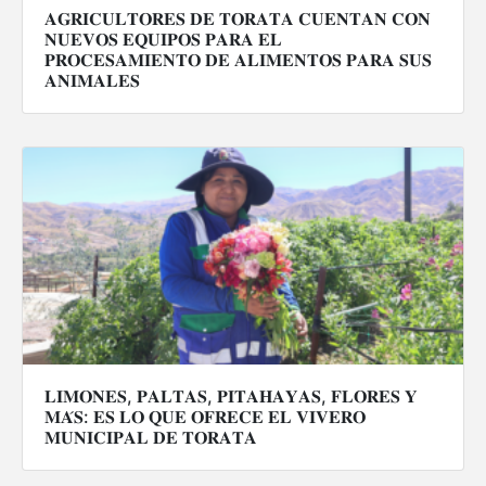
𝐀𝐆𝐑𝐈𝐂𝐔𝐋𝐓𝐎𝐑𝐄𝐒 𝐃𝐄 𝐓𝐎𝐑𝐀𝐓𝐀 𝐂𝐔𝐄𝐍𝐓𝐀𝐍 𝐂𝐎𝐍
𝐍𝐔𝐄𝐕𝐎𝐒 𝐄𝐐𝐔𝐈𝐏𝐎𝐒 𝐏𝐀𝐑𝐀 𝐄𝐋
𝐏𝐑𝐎𝐂𝐄𝐒𝐀𝐌𝐈𝐄𝐍𝐓𝐎 𝐃𝐄 𝐀𝐋𝐈𝐌𝐄𝐍𝐓𝐎𝐒 𝐏𝐀𝐑𝐀 𝐒𝐔𝐒
𝐀𝐍𝐈𝐌𝐀𝐋𝐄𝐒
𝐋𝐈𝐌𝐎𝐍𝐄𝐒, 𝐏𝐀𝐋𝐓𝐀𝐒, 𝐏𝐈𝐓𝐀𝐇𝐀𝐘𝐀𝐒, 𝐅𝐋𝐎𝐑𝐄𝐒 𝐘
𝐌𝐀́𝐒: 𝐄𝐒 𝐋𝐎 𝐐𝐔𝐄 𝐎𝐅𝐑𝐄𝐂𝐄 𝐄𝐋 𝐕𝐈𝐕𝐄𝐑𝐎
𝐌𝐔𝐍𝐈𝐂𝐈𝐏𝐀𝐋 𝐃𝐄 𝐓𝐎𝐑𝐀𝐓𝐀