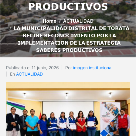
𝗣𝗥𝗢𝗗𝗨𝗖𝗧𝗜𝗩𝗢𝗦
Home
ACTUALIDAD
𝗟𝗔 𝗠𝗨𝗡𝗜𝗖𝗜𝗣𝗔𝗟𝗜𝗗𝗔𝗗 𝗗𝗜𝗦𝗧𝗥𝗜𝗧𝗔𝗟 𝗗𝗘 𝗧𝗢𝗥𝗔𝗧𝗔
𝗥𝗘𝗖𝗜𝗕𝗘 𝗥𝗘𝗖𝗢𝗡𝗢𝗖𝗜𝗠𝗜𝗘𝗡𝗧𝗢 𝗣𝗢𝗥 𝗟𝗔
𝗜𝗠𝗣𝗟𝗘𝗠𝗘𝗡𝗧𝗔𝗖𝗜𝗢̀𝗡 𝗗𝗘 𝗟𝗔 𝗘𝗦𝗧𝗥𝗔𝗧𝗘𝗚𝗜𝗔
𝗦𝗔𝗕𝗘𝗥𝗘𝗦 𝗣𝗥𝗢𝗗𝗨𝗖𝗧𝗜𝗩𝗢𝗦
Publicado el
11 junio, 2026
Por
imagen institucional
En
ACTUALIDAD