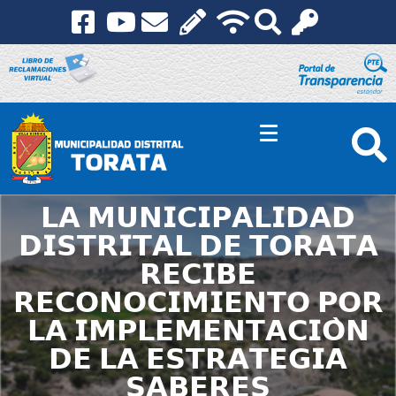
𝗟𝗔 𝗠𝗨𝗡𝗜𝗖𝗜𝗣𝗔𝗟𝗜𝗗𝗔𝗗
𝗗𝗜𝗦𝗧𝗥𝗜𝗧𝗔𝗟 𝗗𝗘 𝗧𝗢𝗥𝗔𝗧𝗔
𝗥𝗘𝗖𝗜𝗕𝗘
𝗥𝗘𝗖𝗢𝗡𝗢𝗖𝗜𝗠𝗜𝗘𝗡𝗧𝗢 𝗣𝗢𝗥
𝗟𝗔 𝗜𝗠𝗣𝗟𝗘𝗠𝗘𝗡𝗧𝗔𝗖𝗜𝗢̀𝗡
𝗗𝗘 𝗟𝗔 𝗘𝗦𝗧𝗥𝗔𝗧𝗘𝗚𝗜𝗔
𝗦𝗔𝗕𝗘𝗥𝗘𝗦