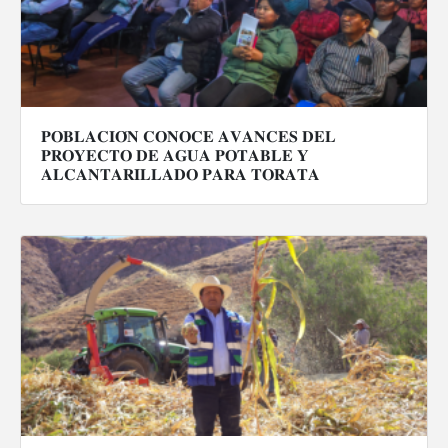
𝐏𝐎𝐁𝐋𝐀𝐂𝐈𝐎́𝐍 𝐂𝐎𝐍𝐎𝐂𝐄 𝐀𝐕𝐀𝐍𝐂𝐄𝐒 𝐃𝐄𝐋
𝐏𝐑𝐎𝐘𝐄𝐂𝐓𝐎 𝐃𝐄 𝐀𝐆𝐔𝐀 𝐏𝐎𝐓𝐀𝐁𝐋𝐄 𝐘
𝐀𝐋𝐂𝐀𝐍𝐓𝐀𝐑𝐈𝐋𝐋𝐀𝐃𝐎 𝐏𝐀𝐑𝐀 𝐓𝐎𝐑𝐀𝐓𝐀