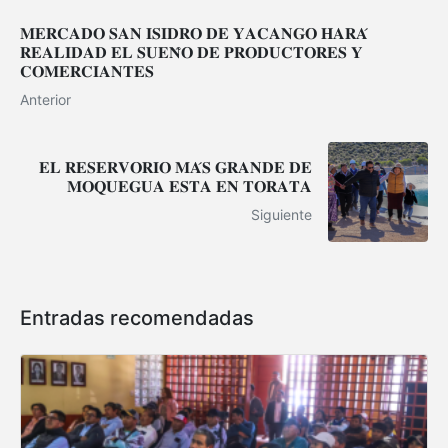
𝐌𝐄𝐑𝐂𝐀𝐃𝐎 𝐒𝐀𝐍 𝐈𝐒𝐈𝐃𝐑𝐎 𝐃𝐄 𝐘𝐀𝐂𝐀𝐍𝐆𝐎 𝐇𝐀𝐑𝐀́
𝐑𝐄𝐀𝐋𝐈𝐃𝐀𝐃 𝐄𝐋 𝐒𝐔𝐄𝐍̃𝐎 𝐃𝐄 𝐏𝐑𝐎𝐃𝐔𝐂𝐓𝐎𝐑𝐄𝐒 𝐘
𝐂𝐎𝐌𝐄𝐑𝐂𝐈𝐀𝐍𝐓𝐄𝐒
Anterior
𝐄𝐋 𝐑𝐄𝐒𝐄𝐑𝐕𝐎𝐑𝐈𝐎 𝐌𝐀́𝐒 𝐆𝐑𝐀𝐍𝐃𝐄 𝐃𝐄
𝐌𝐎𝐐𝐔𝐄𝐆𝐔𝐀 𝐄𝐒𝐓𝐀 𝐄𝐍 𝐓𝐎𝐑𝐀𝐓𝐀
Siguiente
Entradas recomendadas