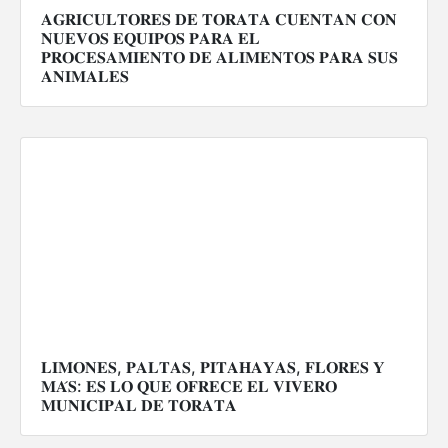
𝐀𝐆𝐑𝐈𝐂𝐔𝐋𝐓𝐎𝐑𝐄𝐒 𝐃𝐄 𝐓𝐎𝐑𝐀𝐓𝐀 𝐂𝐔𝐄𝐍𝐓𝐀𝐍 𝐂𝐎𝐍
𝐍𝐔𝐄𝐕𝐎𝐒 𝐄𝐐𝐔𝐈𝐏𝐎𝐒 𝐏𝐀𝐑𝐀 𝐄𝐋
𝐏𝐑𝐎𝐂𝐄𝐒𝐀𝐌𝐈𝐄𝐍𝐓𝐎 𝐃𝐄 𝐀𝐋𝐈𝐌𝐄𝐍𝐓𝐎𝐒 𝐏𝐀𝐑𝐀 𝐒𝐔𝐒
𝐀𝐍𝐈𝐌𝐀𝐋𝐄𝐒
𝐋𝐈𝐌𝐎𝐍𝐄𝐒, 𝐏𝐀𝐋𝐓𝐀𝐒, 𝐏𝐈𝐓𝐀𝐇𝐀𝐘𝐀𝐒, 𝐅𝐋𝐎𝐑𝐄𝐒 𝐘
𝐌𝐀́𝐒: 𝐄𝐒 𝐋𝐎 𝐐𝐔𝐄 𝐎𝐅𝐑𝐄𝐂𝐄 𝐄𝐋 𝐕𝐈𝐕𝐄𝐑𝐎
𝐌𝐔𝐍𝐈𝐂𝐈𝐏𝐀𝐋 𝐃𝐄 𝐓𝐎𝐑𝐀𝐓𝐀