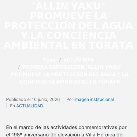
“𝗔𝗟𝗟𝗜𝗡 𝗬𝗔𝗞𝗨”
𝗣𝗥𝗢𝗠𝗨𝗘𝗩𝗘 𝗟𝗔
𝗣𝗥𝗢𝗧𝗘𝗖𝗖𝗜𝗢́𝗡 𝗗𝗘𝗟 𝗔𝗚𝗨𝗔
𝗬 𝗟𝗔 𝗖𝗢𝗡𝗖𝗜𝗘𝗡𝗖𝗜𝗔
𝗔𝗠𝗕𝗜𝗘𝗡𝗧𝗔𝗟 𝗘𝗡 𝗧𝗢𝗥𝗔𝗧𝗔
Home
ACTUALIDAD
𝗣𝗥𝗜𝗠𝗘𝗥𝗔 𝗘𝗫𝗣𝗢𝗦𝗜𝗖𝗜𝗢́𝗡 “𝗔𝗟𝗟𝗜𝗡 𝗬𝗔𝗞𝗨”
𝗣𝗥𝗢𝗠𝗨𝗘𝗩𝗘 𝗟𝗔 𝗣𝗥𝗢𝗧𝗘𝗖𝗖𝗜𝗢́𝗡 𝗗𝗘𝗟 𝗔𝗚𝗨𝗔 𝗬 𝗟𝗔
𝗖𝗢𝗡𝗖𝗜𝗘𝗡𝗖𝗜𝗔 𝗔𝗠𝗕𝗜𝗘𝗡𝗧𝗔𝗟 𝗘𝗡 𝗧𝗢𝗥𝗔𝗧𝗔
Publicado el
16 junio, 2026
Por
imagen institucional
En
ACTUALIDAD
En el marco de las actividades conmemorativas por
el 198º aniversario de elevación a Villa Heroica del