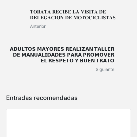
𝐓𝐎𝐑𝐀𝐓𝐀 𝐑𝐄𝐂𝐈𝐁𝐄 𝐋𝐀 𝐕𝐈𝐒𝐈𝐓𝐀 𝐃𝐄
𝐃𝐄𝐋𝐄𝐆𝐀𝐂𝐈𝐎́𝐍 𝐃𝐄 𝐌𝐎𝐓𝐎𝐂𝐈𝐂𝐋𝐈𝐒𝐓𝐀𝐒
Anterior
𝗔𝗗𝗨𝗟𝗧𝗢𝗦 𝗠𝗔𝗬𝗢𝗥𝗘𝗦 𝗥𝗘𝗔𝗟𝗜𝗭𝗔𝗡 𝗧𝗔𝗟𝗟𝗘𝗥
𝗗𝗘 𝗠𝗔𝗡𝗨𝗔𝗟𝗜𝗗𝗔𝗗𝗘𝗦 𝗣𝗔𝗥𝗔 𝗣𝗥𝗢𝗠𝗢𝗩𝗘𝗥
𝗘𝗟 𝗥𝗘𝗦𝗣𝗘𝗧𝗢 𝗬 𝗕𝗨𝗘𝗡 𝗧𝗥𝗔𝗧𝗢
Siguiente
Entradas recomendadas