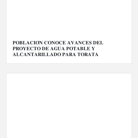
𝐏𝐎𝐁𝐋𝐀𝐂𝐈𝐎́𝐍 𝐂𝐎𝐍𝐎𝐂𝐄 𝐀𝐕𝐀𝐍𝐂𝐄𝐒 𝐃𝐄𝐋
𝐏𝐑𝐎𝐘𝐄𝐂𝐓𝐎 𝐃𝐄 𝐀𝐆𝐔𝐀 𝐏𝐎𝐓𝐀𝐁𝐋𝐄 𝐘
𝐀𝐋𝐂𝐀𝐍𝐓𝐀𝐑𝐈𝐋𝐋𝐀𝐃𝐎 𝐏𝐀𝐑𝐀 𝐓𝐎𝐑𝐀𝐓𝐀