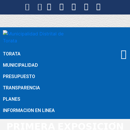
TORATA
MUNICIPALIDAD
PRESUPUESTO
TRANSPARENCIA
PLANES
INFORMACION EN LINEA
𝗣𝗥𝗜𝗠𝗘𝗥𝗔 𝗘𝗫𝗣𝗢𝗦𝗜𝗖𝗜𝗢́𝗡