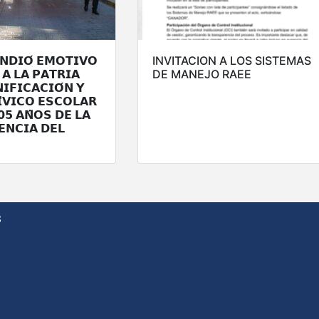
𝗡𝗗𝗜𝗢́ 𝗘𝗠𝗢𝗧𝗜𝗩𝗢
INVITACION A LOS SISTEMAS
𝗔 𝗟𝗔 𝗣𝗔𝗧𝗥𝗜𝗔
DE MANEJO RAEE
𝗜𝗙𝗜𝗖𝗔𝗖𝗜𝗢́𝗡 𝗬
𝗜́𝗩𝗜𝗖𝗢 𝗘𝗦𝗖𝗢𝗟𝗔𝗥
𝟱 𝗔𝗡̃𝗢𝗦 𝗗𝗘 𝗟𝗔
𝗘𝗡𝗖𝗜𝗔 𝗗𝗘𝗟
s