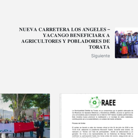
𝐍𝐔𝐄𝐕𝐀 𝐂𝐀𝐑𝐑𝐄𝐓𝐄𝐑𝐀 𝐋𝐎𝐒 𝐀́𝐍𝐆𝐄𝐋𝐄𝐒 –
𝐘𝐀𝐂𝐀𝐍𝐆𝐎 𝐁𝐄𝐍𝐄𝐅𝐈𝐂𝐈𝐀𝐑𝐀́ 𝐀
𝐀𝐆𝐑𝐈𝐂𝐔𝐋𝐓𝐎𝐑𝐄𝐒 𝐘 𝐏𝐎𝐁𝐋𝐀𝐃𝐎𝐑𝐄𝐒 𝐃𝐄
𝐓𝐎𝐑𝐀𝐓𝐀
Siguiente