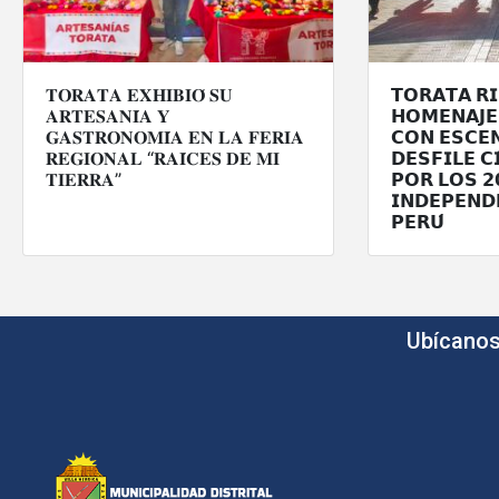
𝐓𝐎𝐑𝐀𝐓𝐀 𝐄𝐗𝐇𝐈𝐁𝐈𝐎́ 𝐒𝐔
𝗧𝗢𝗥𝗔𝗧𝗔 𝗥
𝐀𝐑𝐓𝐄𝐒𝐀𝐍𝐈́𝐀 𝐘
𝗛𝗢𝗠𝗘𝗡𝗔𝗝𝗘 
𝐆𝐀𝐒𝐓𝐑𝐎𝐍𝐎𝐌𝐈́𝐀 𝐄𝐍 𝐋𝐀 𝐅𝐄𝐑𝐈𝐀
𝗖𝗢𝗡 𝗘𝗦𝗖𝗘𝗡
𝐑𝐄𝐆𝐈𝐎𝐍𝐀𝐋 “𝐑𝐀𝐈́𝐂𝐄𝐒 𝐃𝐄 𝐌𝐈
𝗗𝗘𝗦𝗙𝗜𝗟𝗘 𝗖
𝐓𝐈𝐄𝐑𝐑𝐀”
𝗣𝗢𝗥 𝗟𝗢𝗦 𝟮
𝗜𝗡𝗗𝗘𝗣𝗘𝗡𝗗
𝗣𝗘𝗥𝗨́
Ubícano