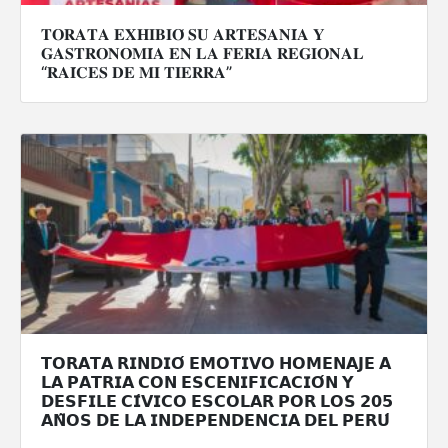
𝐓𝐎𝐑𝐀𝐓𝐀 𝐄𝐗𝐇𝐈𝐁𝐈𝐎́ 𝐒𝐔 𝐀𝐑𝐓𝐄𝐒𝐀𝐍𝐈́𝐀 𝐘
𝐆𝐀𝐒𝐓𝐑𝐎𝐍𝐎𝐌𝐈́𝐀 𝐄𝐍 𝐋𝐀 𝐅𝐄𝐑𝐈𝐀 𝐑𝐄𝐆𝐈𝐎𝐍𝐀𝐋
“𝐑𝐀𝐈́𝐂𝐄𝐒 𝐃𝐄 𝐌𝐈 𝐓𝐈𝐄𝐑𝐑𝐀”
𝗧𝗢𝗥𝗔𝗧𝗔 𝗥𝗜𝗡𝗗𝗜𝗢́ 𝗘𝗠𝗢𝗧𝗜𝗩𝗢 𝗛𝗢𝗠𝗘𝗡𝗔𝗝𝗘 𝗔
𝗟𝗔 𝗣𝗔𝗧𝗥𝗜𝗔 𝗖𝗢𝗡 𝗘𝗦𝗖𝗘𝗡𝗜𝗙𝗜𝗖𝗔𝗖𝗜𝗢́𝗡 𝗬
𝗗𝗘𝗦𝗙𝗜𝗟𝗘 𝗖𝗜́𝗩𝗜𝗖𝗢 𝗘𝗦𝗖𝗢𝗟𝗔𝗥 𝗣𝗢𝗥 𝗟𝗢𝗦 𝟮𝟬𝟱
𝗔𝗡̃𝗢𝗦 𝗗𝗘 𝗟𝗔 𝗜𝗡𝗗𝗘𝗣𝗘𝗡𝗗𝗘𝗡𝗖𝗜𝗔 𝗗𝗘𝗟 𝗣𝗘𝗥𝗨́