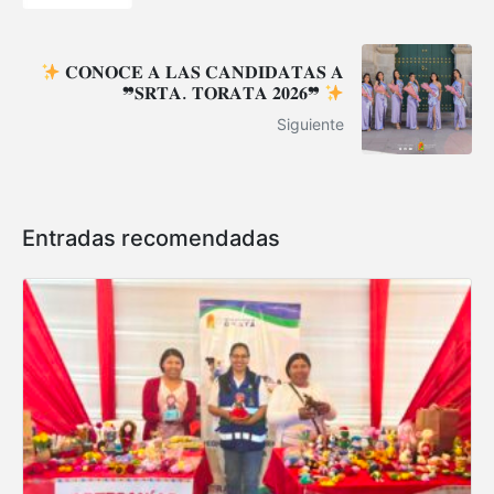
𝐂𝐎𝐍𝐎𝐂𝐄 𝐀 𝐋𝐀𝐒 𝐂𝐀𝐍𝐃𝐈𝐃𝐀𝐓𝐀𝐒 𝐀
❞𝐒𝐑𝐓𝐀. 𝐓𝐎𝐑𝐀𝐓𝐀 𝟐𝟎𝟐𝟔❞
Siguiente
Entradas recomendadas